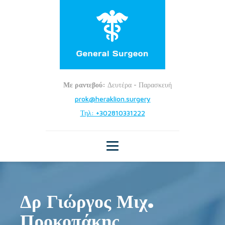
Με ραντεβού:
Δευτέρα - Παρασκευή
prok@heraklion.surgery
Τηλ: +302810331222
Δρ Γιώργος Μιχ.
Προκοπάκης