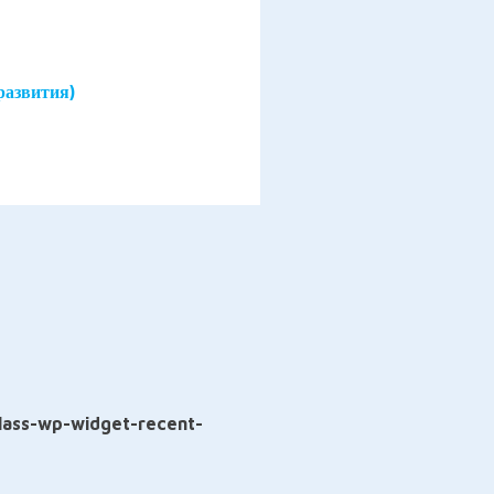
развития)
class-wp-widget-recent-