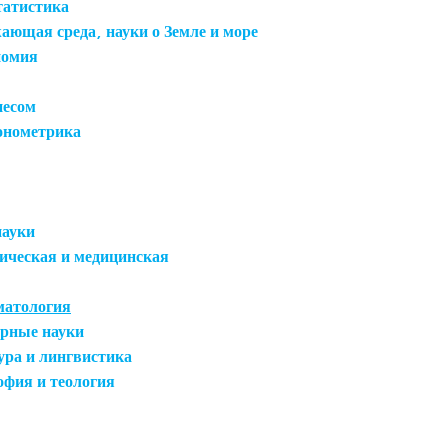
татистика
ающая среда, науки о Земле и море
номия
несом
онометрика
науки
ическая и медицинская
матология
арные науки
ура и лингвистика
офия и теология