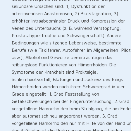
sekundäre Ursachen sind: 1) Dysfunktion der
arteriovenösen Anastomosen, 2) Blutstagnation, 3)
erhöhter intraabdominaler Druck und Kompression der
Venen des Unterbauchs (z. B. während Verstopfung,
Prostatahypertrophie und Schwangerschaft). Andere
Bedingungen wie sitzende Lebensweise, bestimmte
Berufe (wie Taxifahrer, Autofahrer im Allgemeinen, Pilo
usw.), Alkohol und Gewürze beeinträchtigen das
reibungslose Funktionieren von Hämorrhoiden. Die
Symptome der Krankheit sind Proktalgie,
Schleimhautvorfall, Blutungen und Juckreiz des Rings.
Hämorrhoiden werden nach ihrem Schweregrad in vier
Grade eingeteilt: 1. Grad Feststellung von
Gefäßschwellungen bei der Fingeruntersuchung, 2. Grad
vorgefallene Hämorrhoiden beim Stuhlgang, die am Ende
aber automatisch neu angeordnet werden, 3. Grad
vorgefallene Hämorrhoiden nur mit Hilfe von der Hand u
des 4. Grades ist die Reduzierung von Hämorrhoiden